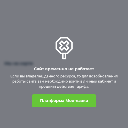
Чипсы, снеки, сухофрукты
Заморозка
Хлеб, хлебцы, выпечка
Мы на карте
Сайт временно не работает
Если вы владелец данного ресурса, то для возобновления
работы сайта вам необходимо войти в личный кабинет и
Вода, соки, напитки
продлить действие тарифа.
Платформа Моя-лавка
Сладости