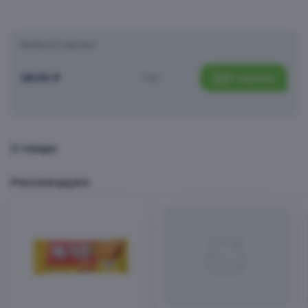
Чипсы, снеки, сухофрукты
Выберите вариант
28,00
₽
1 шт
В корзину
Заморозка
О товаре
Хлеб, хлебцы, выпечка
Рекомендуем
Вода, соки, напитки
Сладости