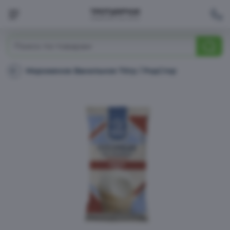
Молоко, сыр, яйца, растительные продукты
Мороженое Ванильное 70гр / РодСтор
Мороженое
Ванильное
Мелочи возле кассы
70гр
/
РодСтор
Макароны, крупы, мука
Дом, кухня
Чай, кофе