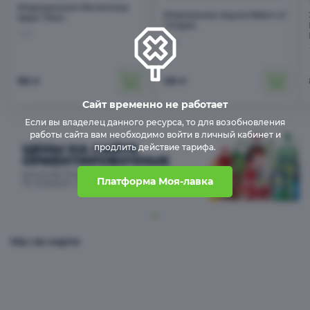
Бытовая химия
Мороженное Мегатонна
Мороженое Акула Melon LC
Ирис 70мл
/ Корея
1 шт
1 шт
Масло, соусы, специи
56
49
₽
₽
Сайт временно не работает
Консервы, соленья, варенье
Если вы владелец данного ресурса, то для возобновления
работы сайта вам необходимо войти в личный кабинет и
ЦЕНЫ НА САЙТЕ
продлить действие тарифа.
ОРИЕНТИРОВОЧНЫЕ
Детские товары
ДЛЯ БОЛЕЕ ТОЧНОЙ ИНФОРМАЦИИ - ОБРАЩАЙТЕСЬ
Платформа Моя-лавка
ПО ТЕЛЕФОНУ: +7 994-002-02-70
Колбасы, сосиски, деликатесы
Мы на карте
Готовая еда