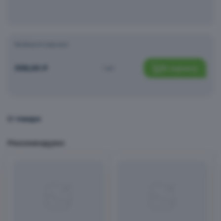
Чипсы, снеки, сухофрукты
Выберите вариант
558,00
₽
1 шт
В корзину
Заморозка
Хлеб, хлебцы, выпечка
О товаре
Рекомендуем
Вода, соки, напитки
Сладости