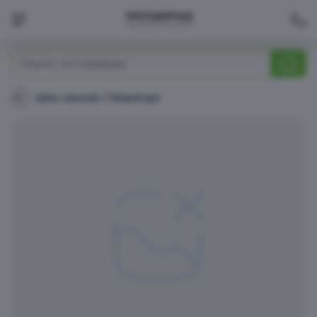
Молоко, сыр, яйца, растительные продукты
Шея свиная / Мираторг
Шея
свиная
Мелочи возле кассы
/
Мираторг
Макароны, крупы, мука
Дом, кухня
Чай, кофе