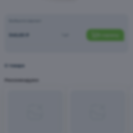
Чипсы, снеки, сухофрукты
Выберите вариант
540,00
₽
1 шт
В корзину
Заморозка
Хлеб, хлебцы, выпечка
О товаре
Рекомендуем
Вода, соки, напитки
Сладости