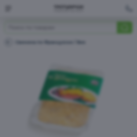
Молоко, сыр, яйца, растительные продукты
Свинина по Французски / Вик
Свинина
по
Мелочи возле кассы
Французски
/
Вик
Макароны, крупы, мука
Дом, кухня
Чай, кофе